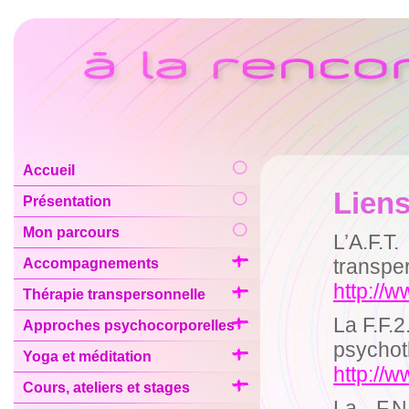
Accueil
Liens
Présentation
Mon parcours
L’A.F.
transpe
Accompagnements
http://w
Thérapie transpersonnelle
La F.F.2
Approches psychocorporelles
psychot
Yoga et méditation
http://w
Cours, ateliers et stages
La F.N.