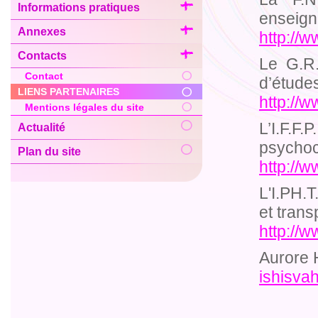
Informations pratiques
enseign
Annexes
http://
Contacts
Le G.R.
Contact
d’étude
LIENS PARTENAIRES
http://w
Mentions légales du site
L’I.F.F
Actualité
psychoc
Plan du site
http:/
L'I.PH.T
et tran
http://
Aurore 
ishisv